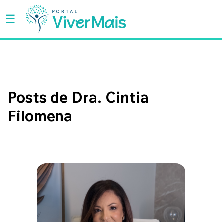
☰
SAÚDE
BEM-
Posts de Dra. Cintia
ESTAR
Filomena
BELEZA
SEXO
MULHER
FAMÍLIA