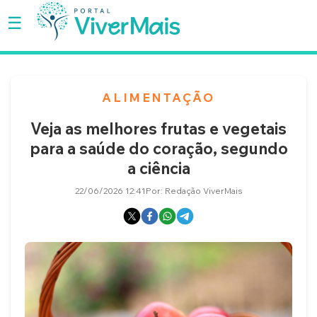
☰
SAÚDE
ALIMENTAÇÃO
BEM-
Veja as melhores frutas e vegetais
ESTAR
para a saúde do coração, segundo
a ciência
BELEZA
22/06/2026 12:41
Por: Redação ViverMais
SEXO
MULHER
FAMÍLIA