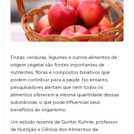
ALIMENTAÇÃO
FITNESS
ESPECIALISTAS
➤
POSTS
DOS
Frutas, verduras, legumes e outros alimentos de
ESPECIALISTAS
origem vegetal são fontes importantes de
nutrientes, fibras e compostos bioativos que
COLUNISTAS
podem contribuir para a saúde. No entanto,
pesquisadores alertam que nem todos os
alimentos oferecem a mesma quantidade dessas
substâncias, o que pode influenciar seus
benefícios ao organismo.
Um estudo recente de Gunter Kuhnle, professor
de Nutrição e Ciência dos Alimentos da