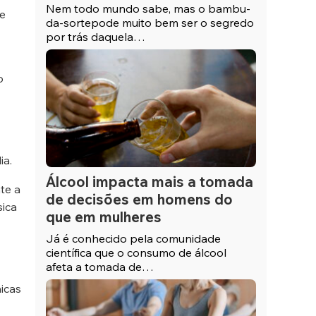
Nem todo mundo sabe, mas o bambu-
de
da-sortepode muito bem ser o segredo
por trás daquela…
o
ia.
Álcool impacta mais a tomada
te a
de decisões em homens do
sica
que em mulheres
Já é conhecido pela comunidade
científica que o consumo de álcool
afeta a tomada de…
icas