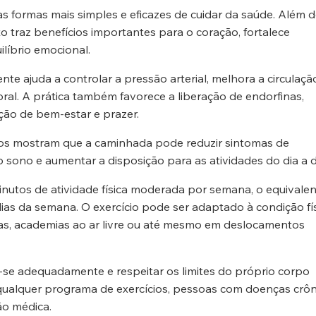
as formas mais simples e eficazes de cuidar da saúde. Além 
o traz benefícios importantes para o coração, fortalece
ilíbrio emocional.
te ajuda a controlar a pressão arterial, melhora a circulaçã
ral. A prática também favorece a liberação de endorfinas,
ão de bem-estar e prazer.
udos mostram que a caminhada pode reduzir sintomas de
 sono e aumentar a disposição para as atividades do dia a d
nutos de atividade física moderada por semana, o equivalen
as da semana. O exercício pode ser adaptado à condição fí
as, academias ao ar livre ou até mesmo em deslocamentos
-se adequadamente e respeitar os limites do próprio corpo
r qualquer programa de exercícios, pessoas com doenças crôn
ão médica.