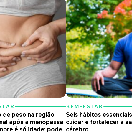
STAR
BEM-ESTAR
 de peso na região
Seis hábitos essenciai
nal após a menopausa
cuidar e fortalecer a s
pre é só idade: pode
cérebro