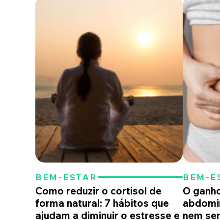
BEM-ESTAR
BEM-E
Como reduzir o cortisol de
O ganho
forma natural: 7 hábitos que
abdomi
ajudam a diminuir o estresse e
nem sem