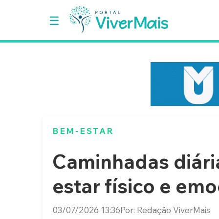
☰
×
SAÚDE
BEM-
ESTAR
BELEZA
BEM-ESTAR
SEXO
Caminhadas diári
MULHER
estar físico e emo
FAMÍLIA
03/07/2026 13:36
Por: Redação ViverMais