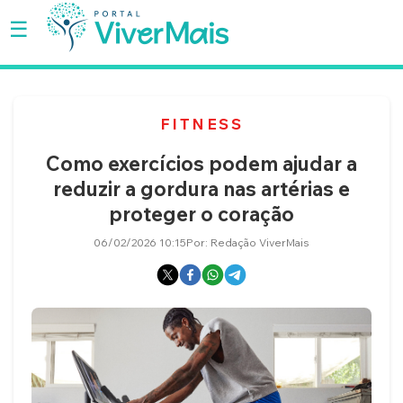
☰
SAÚDE
FITNESS
BEM-
Como exercícios podem ajudar a
ESTAR
reduzir a gordura nas artérias e
proteger o coração
BELEZA
06/02/2026 10:15
Por: Redação ViverMais
SEXO
MULHER
FAMÍLIA