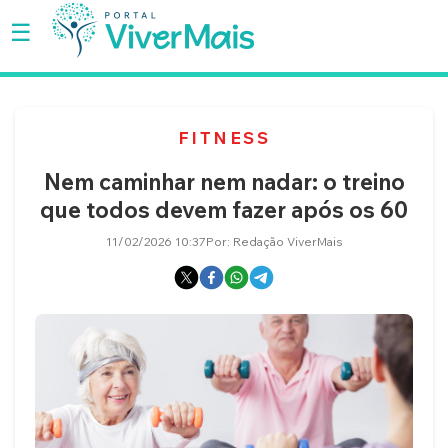
☰
SAÚDE
FITNESS
BEM-
Nem caminhar nem nadar: o treino
ESTAR
que todos devem fazer após os 60
BELEZA
11/02/2026 10:37
Por: Redação ViverMais
SEXO
MULHER
FAMÍLIA